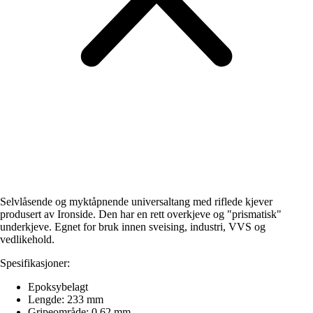
Selvlåsende og myktåpnende universaltang med riflede kjever
produsert av Ironside. Den har en rett overkjeve og "prismatisk"
underkjeve. Egnet for bruk innen sveising, industri, VVS og
vedlikehold.
Spesifikasjoner:
Epoksybelagt
Lengde: 233 mm
Gripeområde: 0 62 mm