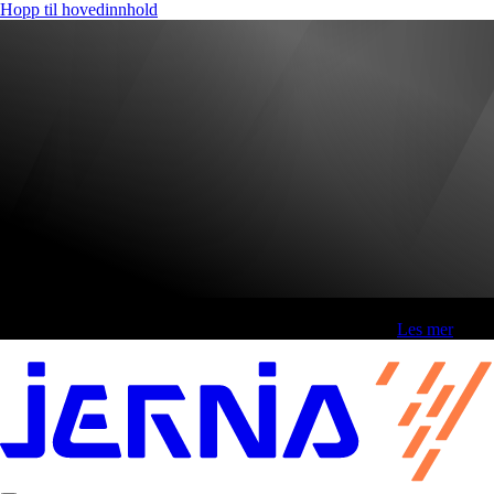
Hopp til hovedinnhold
Fri frakt over 800,-* | Klikk&hent 1 time | Retur i butikk
-
Les mer