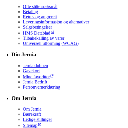
Ofte stilte spørsmål
Betaling
Retur- og angrerett
Leveringsinformasjon og alternativer
Salgsbetingelser
HMS Datablad
Tilbakekalling av varer
Universell utforming (WCAG)
Din Jernia
Jerniaklubben
Gavekort
Mine favoritter
Jernia Bedrift
Personvernerklæring
Om Jernia
Om Jernia
Bærekraft
Ledige stillinger
Sitemap