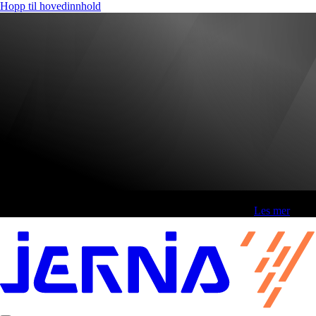
Hopp til hovedinnhold
Fri frakt over 800,-* | Klikk&hent 1 time | Retur i butikk
-
Les mer