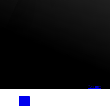
Fri frakt over 800,-* | Klikk&hent 1 time | Retur i butikk
-
Les mer