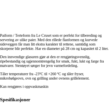
Paiform / Terteform fra Le Cruset som er perfekt for tilbereding og
servering av ulike paier. Med den rillede flanformen og kurvede
sideveggen får man litt ekstra karakter til rettene, samtidig som
skorpene blir perfekte. Har en diameter på 28 cm og kapasitet til 2 liter.
Den innvendige glasuren gjør at den er rengjøringsvennlig,
ripebestandig og ugjennomtrengelig for smak, fukt, lukt og farge fra
matvarer. Stentøyet sørger for jevn varmefordeling.
Tåler temperaturer fra -23ºC til +260 ºC og tåler fryser,
mikrobølgeovn, ovn og grilling under ovnens grillelement.
Kan rengjøres i oppvaskmaskin
Spesifikasjoner