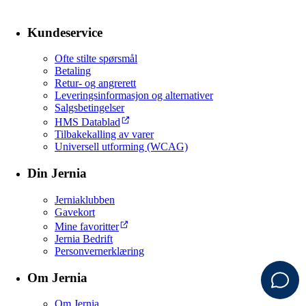
Kundeservice
Ofte stilte spørsmål
Betaling
Retur- og angrerett
Leveringsinformasjon og alternativer
Salgsbetingelser
HMS Datablad
Tilbakekalling av varer
Universell utforming (WCAG)
Din Jernia
Jerniaklubben
Gavekort
Mine favoritter
Jernia Bedrift
Personvernerklæring
Om Jernia
Om Jernia