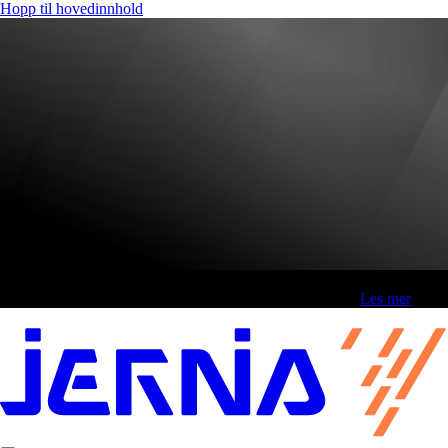
Hopp til hovedinnhold
Fri frakt over 800,-* | Klikk&hent 1 time | Retur i butikk
-
Les mer