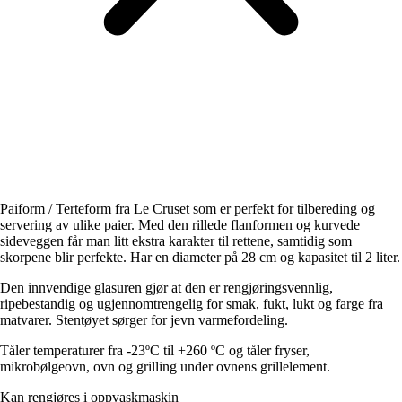
Paiform / Terteform fra Le Cruset som er perfekt for tilbereding og
servering av ulike paier. Med den rillede flanformen og kurvede
sideveggen får man litt ekstra karakter til rettene, samtidig som
skorpene blir perfekte. Har en diameter på 28 cm og kapasitet til 2 liter.
Den innvendige glasuren gjør at den er rengjøringsvennlig,
ripebestandig og ugjennomtrengelig for smak, fukt, lukt og farge fra
matvarer. Stentøyet sørger for jevn varmefordeling.
Tåler temperaturer fra -23ºC til +260 ºC og tåler fryser,
mikrobølgeovn, ovn og grilling under ovnens grillelement.
Kan rengjøres i oppvaskmaskin