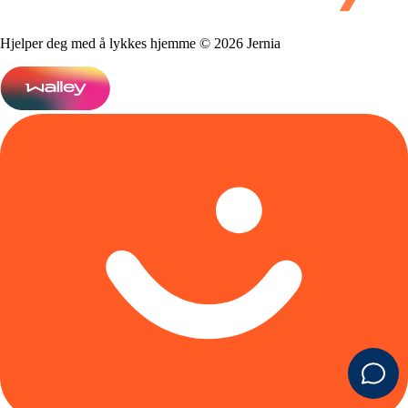
Hjelper deg med å lykkes hjemme © 2026 Jernia