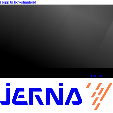
Hopp til hovedinnhold
Fri frakt over 800,-* | Klikk&hent 1 time | Retur i butikk
-
Les mer