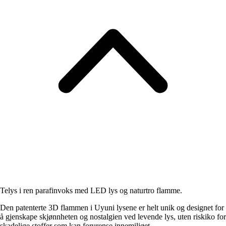
Telys i ren parafinvoks med LED lys og naturtro flamme.
Den patenterte 3D flammen i Uyuni lysene er helt unik og designet for
å gjenskape skjønnheten og nostalgien ved levende lys, uten riskiko for
skadelige stoffer som kan forurense innemiljøet.