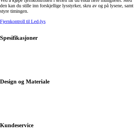
Ved å kjøpe fjernkontrollen i serien får du enda flere muligheter. Med
den kan du stille inn forskjellige lysstyrker, skru av og på lysene, samt
styre timingen.
Fjernkontroll til Led-lys
Spesifikasjoner
Design og Materiale
Kundeservice