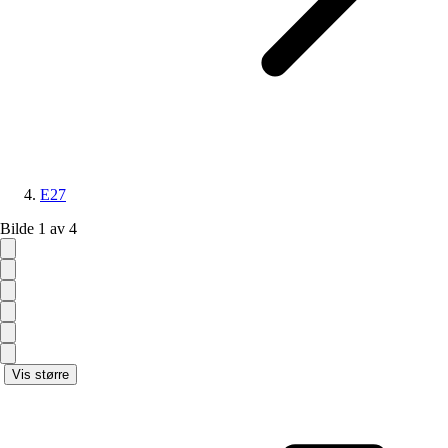
E27
Bilde 1 av 4
Vis større