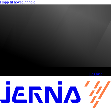
Hopp til hovedinnhold
Fri frakt over 800,-* | Klikk&hent 1 time | Retur i butikk
-
Les mer