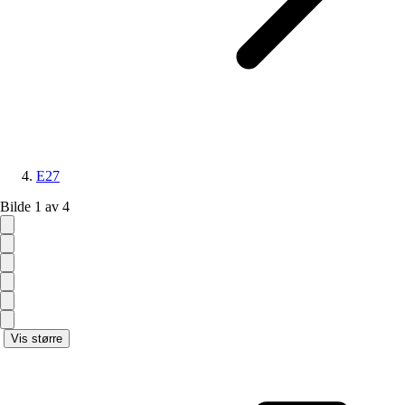
E27
Bilde 1 av 4
Vis større