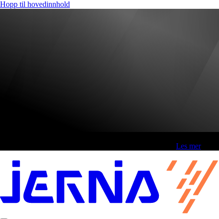
Hopp til hovedinnhold
Fri frakt over 800,-* | Klikk&hent 1 time | Retur i butikk
-
Les mer