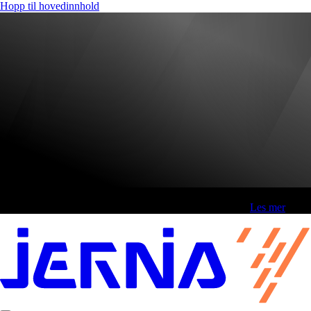
Hopp til hovedinnhold
Fri frakt over 800,-* | Klikk&hent 1 time | Retur i butikk
-
Les mer