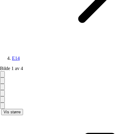
E14
Bilde 1 av 4
Vis større