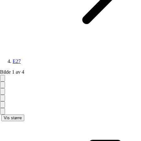
E27
Bilde 1 av 4
Vis større