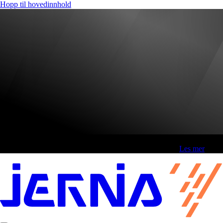
Hopp til hovedinnhold
Fri frakt over 800,-* | Klikk&hent 1 time | Retur i butikk
-
Les mer