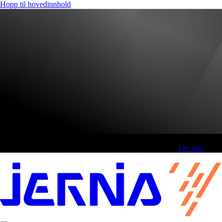
Hopp til hovedinnhold
Fri frakt over 800,-* | Klikk&hent 1 time | Retur i butikk
-
Les mer