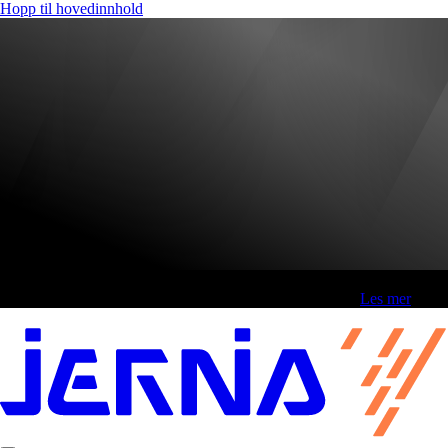
Hopp til hovedinnhold
Fri frakt over 800,-* | Klikk&hent 1 time | Retur i butikk
-
Les mer