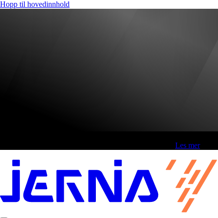
Hopp til hovedinnhold
Fri frakt over 800,-* | Klikk&hent 1 time | Retur i butikk
-
Les mer