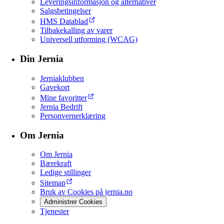
Leveringsinformasjon og alternativer
Salgsbetingelser
HMS Datablad
Tilbakekalling av varer
Universell utforming (WCAG)
Din Jernia
Jerniaklubben
Gavekort
Mine favoritter
Jernia Bedrift
Personvernerklæring
Om Jernia
Om Jernia
Bærekraft
Ledige stillinger
Sitemap
Bruk av Cookies på jernia.no
Administrer Cookies
Tjenester