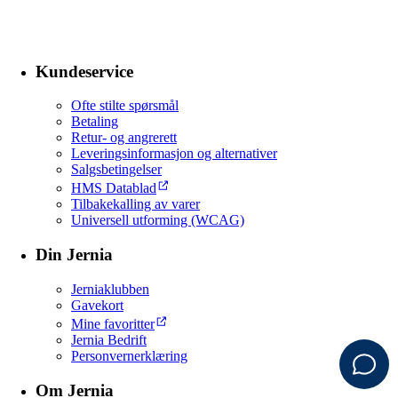
Kundeservice
Ofte stilte spørsmål
Betaling
Retur- og angrerett
Leveringsinformasjon og alternativer
Salgsbetingelser
HMS Datablad
Tilbakekalling av varer
Universell utforming (WCAG)
Din Jernia
Jerniaklubben
Gavekort
Mine favoritter
Jernia Bedrift
Personvernerklæring
Om Jernia