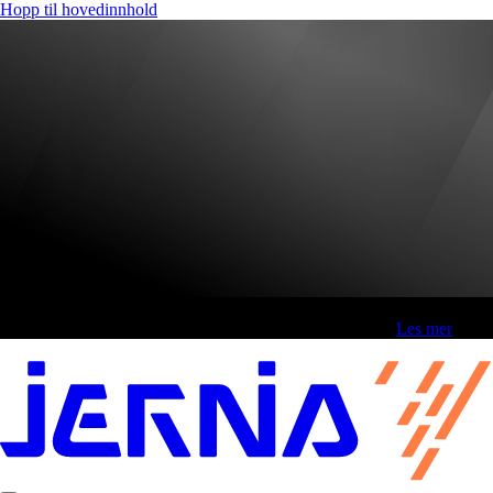
Hopp til hovedinnhold
Fri frakt over 800,-* | Klikk&hent 1 time | Retur i butikk
-
Les mer