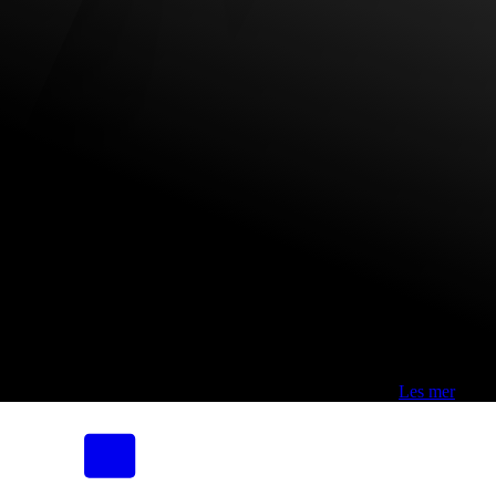
Fri frakt over 800,-* | Klikk&hent 1 time | Retur i butikk
-
Les mer