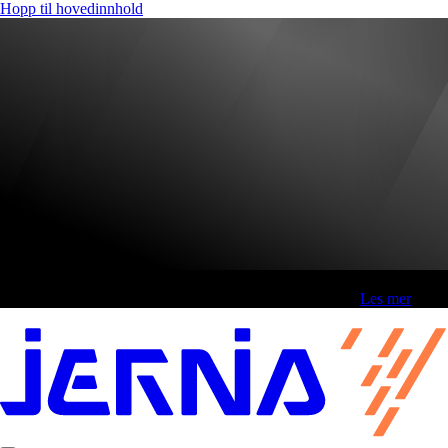
Hopp til hovedinnhold
Fri frakt over 800,-* | Klikk&hent 1 time | Retur i butikk
-
Les mer