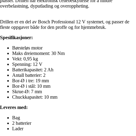
plasser. Drillen har elektronisk cellebeskyttelse for å hindre
overbelastning, dyputlading og overoppheting.
Drillen er en del av Bosch Professional 12 V systemet, og passer de
fleste oppgaver både for den proffe og for hjemmebruk.
Spesifikasjoner:
Børsteløs motor
Maks dreiemoment: 30 Nm
Vekt: 0,95 kg
Spenning: 12 V
Batterikapasitet: 2 Ah
Antall batterier: 2
Bor-Ø i tre: 19 mm
Bor-Ø i stål: 10 mm
Skrue-Ø: 7 mm
Chuckkapasitet: 10 mm
Leveres med:
Bag
2 batterier
Lader