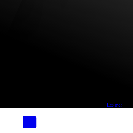
Fri frakt over 800,-* | Klikk&hent 1 time | Retur i butikk
-
Les mer