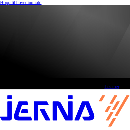
Hopp til hovedinnhold
Fri frakt over 800,-* | Klikk&hent 1 time | Retur i butikk
-
Les mer