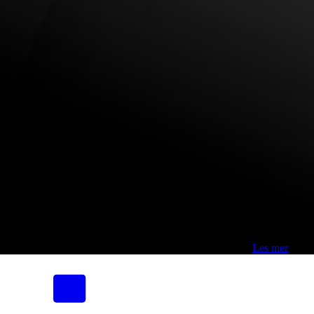
Fri frakt over 800,-* | Klikk&hent 1 time | Retur i butikk
-
Les mer