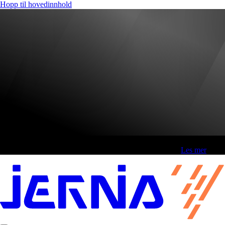
Hopp til hovedinnhold
Fri frakt over 800,-* | Klikk&hent 1 time | Retur i butikk
-
Les mer