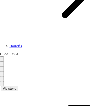
Borrelås
Bilde 1 av 4
Vis større