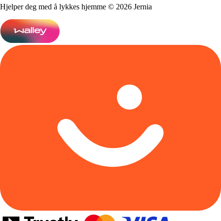
Hjelper deg med å lykkes hjemme © 2026 Jernia