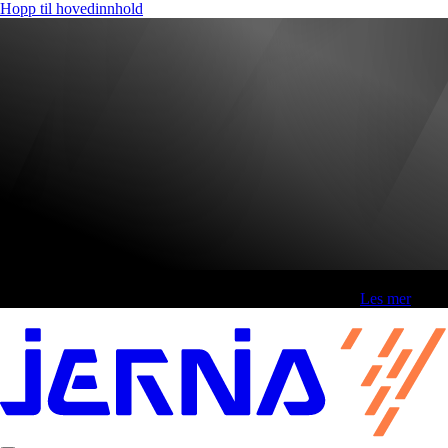
Hopp til hovedinnhold
Fri frakt over 800,-* | Klikk&hent 1 time | Retur i butikk
-
Les mer