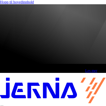
Hopp til hovedinnhold
Fri frakt over 800,-* | Klikk&hent 1 time | Retur i butikk
-
Les mer