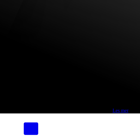
Fri frakt over 800,-* | Klikk&hent 1 time | Retur i butikk
-
Les mer