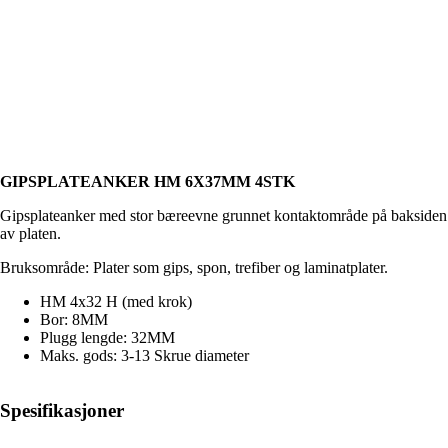
GIPSPLATEANKER HM 6X37MM 4STK
Gipsplateanker med stor bæreevne grunnet kontaktområde på baksiden
av platen.
Bruksområde: Plater som gips, spon, trefiber og laminatplater.
HM 4x32 H (med krok)
Bor: 8MM
Plugg lengde: 32MM
Maks. gods: 3-13 Skrue diameter
Spesifikasjoner