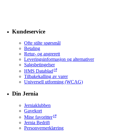
Kundeservice
Ofte stilte spørsmål
Betaling
Retur- og angrerett
Leveringsinformasjon og alternativer
Salgsbetingelser
HMS Datablad
Tilbakekalling av varer
Universell utforming (WCAG)
Din Jernia
Jerniaklubben
Gavekort
Mine favoritter
Jernia Bedrift
Personvernerklæring