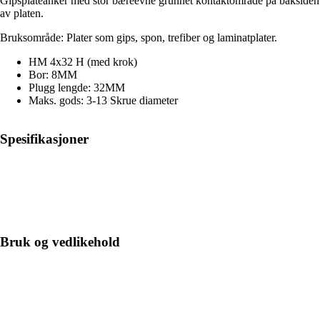
Gipsplateanker med stor bæreevne grunnet kontaktområde på baksiden
av platen.
Bruksområde: Plater som gips, spon, trefiber og laminatplater.
HM 4x32 H (med krok)
Bor: 8MM
Plugg lengde: 32MM
Maks. gods: 3-13 Skrue diameter
Spesifikasjoner
Bruk og vedlikehold