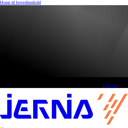
Hopp til hovedinnhold
Fri frakt over 800,-* | Klikk&hent 1 time | Retur i butikk
-
Les mer