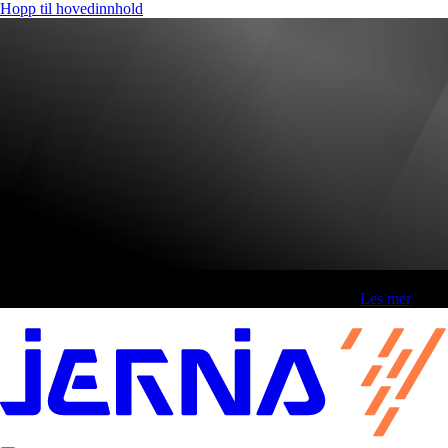
Hopp til hovedinnhold
Fri frakt over 800,-* | Klikk&hent 1 time | Retur i butikk
-
Les mer