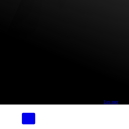
Fri frakt over 800,-* | Klikk&hent 1 time | Retur i butikk
-
Les mer