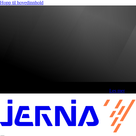
Hopp til hovedinnhold
Fri frakt over 800,-* | Klikk&hent 1 time | Retur i butikk
-
Les mer