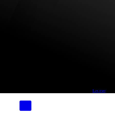
Fri frakt over 800,-* | Klikk&hent 1 time | Retur i butikk
-
Les mer