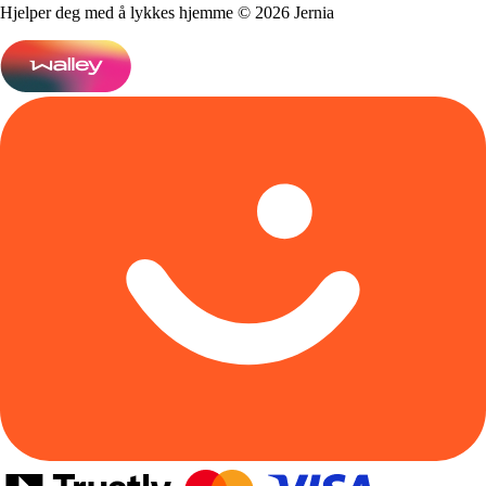
Hjelper deg med å lykkes hjemme © 2026 Jernia