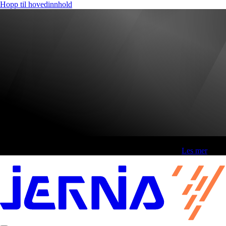
Hopp til hovedinnhold
Fri frakt over 800,-* | Klikk&hent 1 time | Retur i butikk
-
Les mer