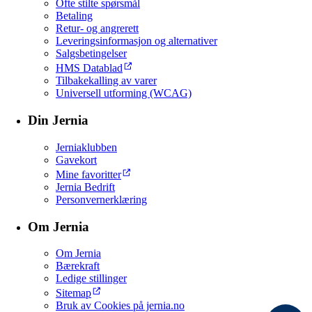
Ofte stilte spørsmål
Betaling
Retur- og angrerett
Leveringsinformasjon og alternativer
Salgsbetingelser
HMS Datablad
Tilbakekalling av varer
Universell utforming (WCAG)
Din Jernia
Jerniaklubben
Gavekort
Mine favoritter
Jernia Bedrift
Personvernerklæring
Om Jernia
Om Jernia
Bærekraft
Ledige stillinger
Sitemap
Bruk av Cookies på jernia.no