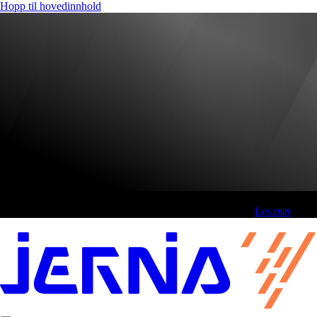
Hopp til hovedinnhold
Fri frakt over 800,-* | Klikk&hent 1 time | Retur i butikk
-
Les mer