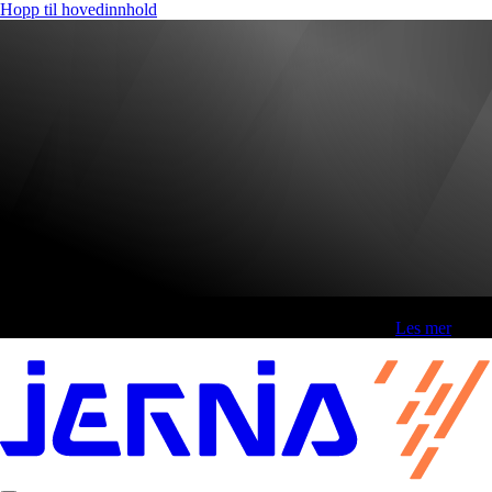
Hopp til hovedinnhold
Fri frakt over 800,-* | Klikk&hent 1 time | Retur i butikk
-
Les mer