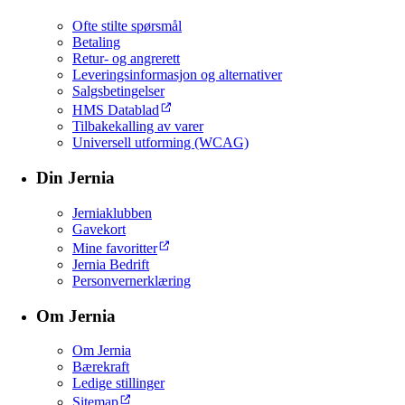
Ofte stilte spørsmål
Betaling
Retur- og angrerett
Leveringsinformasjon og alternativer
Salgsbetingelser
HMS Datablad
Tilbakekalling av varer
Universell utforming (WCAG)
Din Jernia
Jerniaklubben
Gavekort
Mine favoritter
Jernia Bedrift
Personvernerklæring
Om Jernia
Om Jernia
Bærekraft
Ledige stillinger
Sitemap