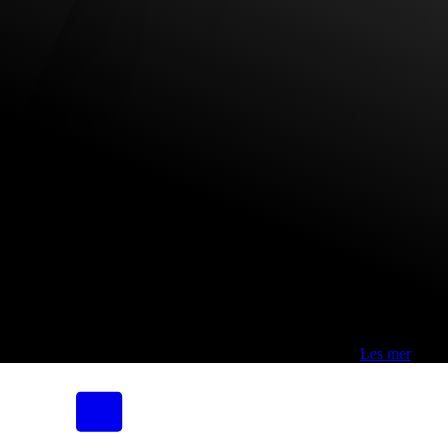
Fri frakt over 800,-* | Klikk&hent 1 time | Retur i butikk
-
Les mer