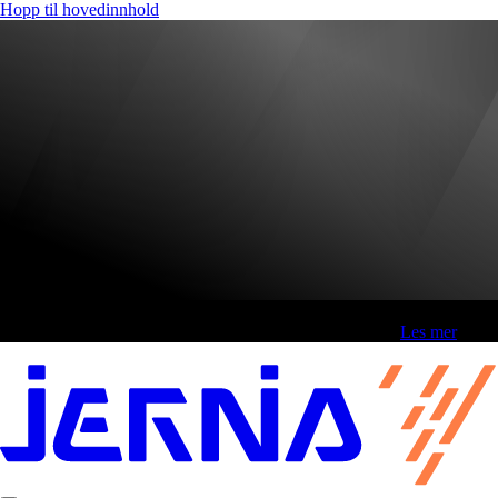
Hopp til hovedinnhold
Fri frakt over 800,-* | Klikk&hent 1 time | Retur i butikk
-
Les mer