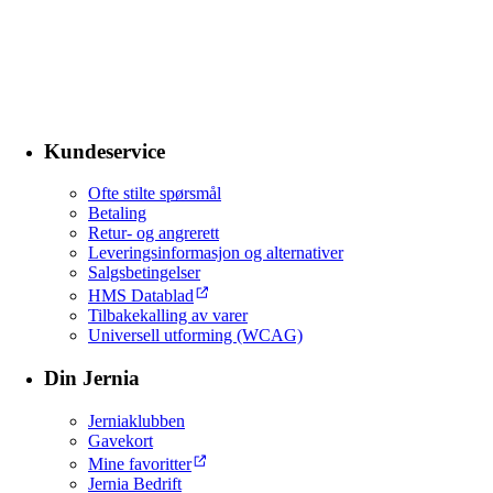
Kundeservice
Ofte stilte spørsmål
Betaling
Retur- og angrerett
Leveringsinformasjon og alternativer
Salgsbetingelser
HMS Datablad
Tilbakekalling av varer
Universell utforming (WCAG)
Din Jernia
Jerniaklubben
Gavekort
Mine favoritter
Jernia Bedrift