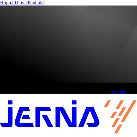
Hopp til hovedinnhold
Fri frakt over 800,-* | Klikk&hent 1 time | Retur i butikk
-
Les mer