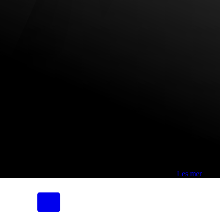
Fri frakt over 800,-* | Klikk&hent 1 time | Retur i butikk
-
Les mer