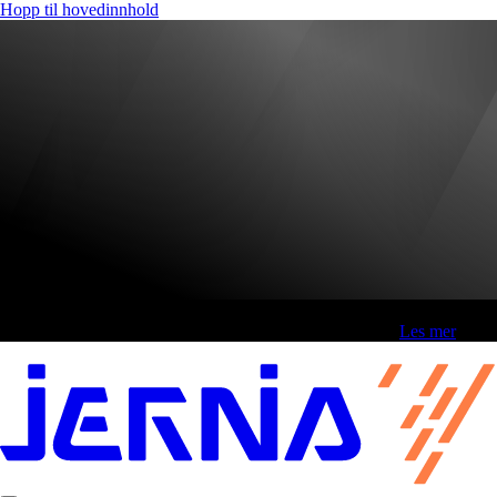
Hopp til hovedinnhold
Fri frakt over 800,-* | Klikk&hent 1 time | Retur i butikk
-
Les mer