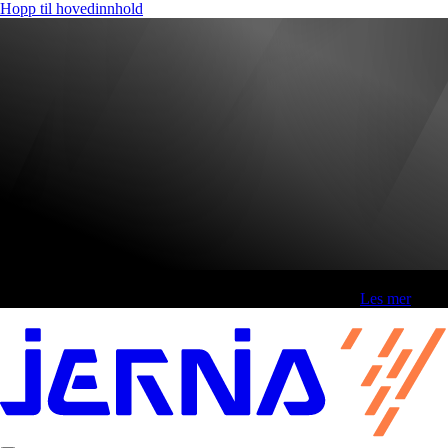
Hopp til hovedinnhold
Fri frakt over 800,-* | Klikk&hent 1 time | Retur i butikk
-
Les mer