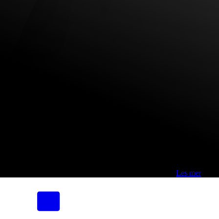
Fri frakt over 800,-* | Klikk&hent 1 time | Retur i butikk
-
Les mer