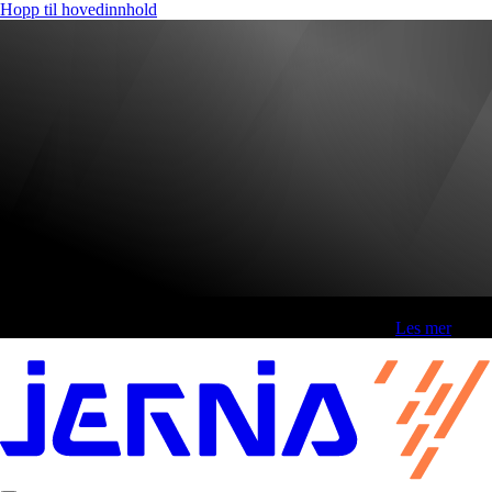
Hopp til hovedinnhold
Fri frakt over 800,-* | Klikk&hent 1 time | Retur i butikk
-
Les mer