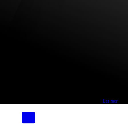
Fri frakt over 800,-* | Klikk&hent 1 time | Retur i butikk
-
Les mer