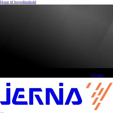
Hopp til hovedinnhold
Fri frakt over 800,-* | Klikk&hent 1 time | Retur i butikk
-
Les mer