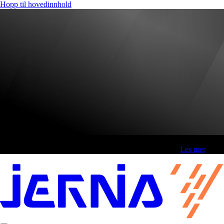
Hopp til hovedinnhold
Fri frakt over 800,-* | Klikk&hent 1 time | Retur i butikk
-
Les mer