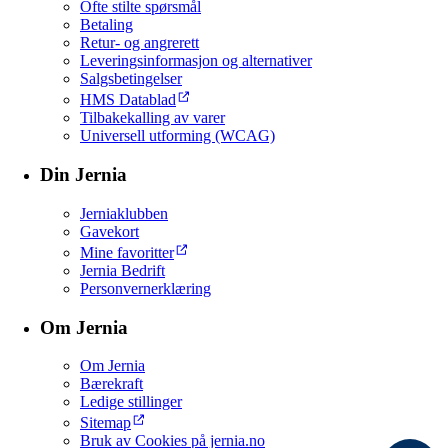
Ofte stilte spørsmål
Betaling
Retur- og angrerett
Leveringsinformasjon og alternativer
Salgsbetingelser
HMS Datablad
Tilbakekalling av varer
Universell utforming (WCAG)
Din Jernia
Jerniaklubben
Gavekort
Mine favoritter
Jernia Bedrift
Personvernerklæring
Om Jernia
Om Jernia
Bærekraft
Ledige stillinger
Sitemap
Bruk av Cookies på jernia.no