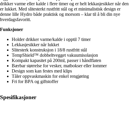
drikker varme eller kalde i flere timer og er helt lekkasjesikker når den
er lukket. Med slitesterkt rustfritt stål og et minimalistisk design er
denne lille Hydro både praktisk og morsom – klar til å bli din nye
hverdagsfavoritt.
Funksjoner
Holder drikker varme/kalde i opptil 7 timer
Lekkasjesikker når lukket
Slitesterk konstruksjon i 18/8 rustfritt stål
TempShield™ dobbeltvegget vakuumisolasjon
Kompakt kapasitet på 200ml, passer i håndflaten
Bærbar størrelse for vesker, matbokser eller lommer
Design som kan festes med klips
Tåler oppvaskmaskin for enkel rengjøring
Fri for BPA og giftstoffer
Spesifikasjoner