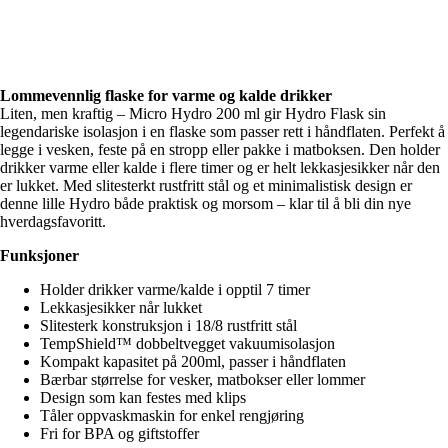
Lommevennlig flaske for varme og kalde drikker
Liten, men kraftig – Micro Hydro 200 ml gir Hydro Flask sin
legendariske isolasjon i en flaske som passer rett i håndflaten. Perfekt å
legge i vesken, feste på en stropp eller pakke i matboksen. Den holder
drikker varme eller kalde i flere timer og er helt lekkasjesikker når den
er lukket. Med slitesterkt rustfritt stål og et minimalistisk design er
denne lille Hydro både praktisk og morsom – klar til å bli din nye
hverdagsfavoritt.
Funksjoner
Holder drikker varme/kalde i opptil 7 timer
Lekkasjesikker når lukket
Slitesterk konstruksjon i 18/8 rustfritt stål
TempShield™ dobbeltvegget vakuumisolasjon
Kompakt kapasitet på 200ml, passer i håndflaten
Bærbar størrelse for vesker, matbokser eller lommer
Design som kan festes med klips
Tåler oppvaskmaskin for enkel rengjøring
Fri for BPA og giftstoffer