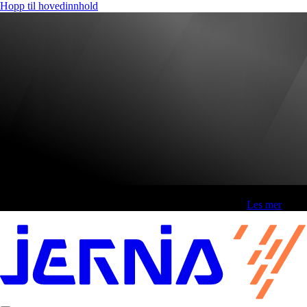
Hopp til hovedinnhold
Fri frakt over 800,-* | Klikk&hent 1 time | Retur i butikk
-
Les mer