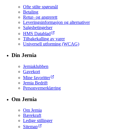
Ofte stilte spørsmål
Betaling
Retur- og angrerett
Leveringsinformasjon og alternativer
Salgsbetingelser
HMS Datablad
Tilbakekalling av varer
Universell utforming (WCAG)
Din Jernia
Jerniaklubben
Gavekort
Mine favoritter
Jernia Bedrift
Personvernerklæring
Om Jernia
Om Jernia
Bærekraft
Ledige stillinger
Sitemap