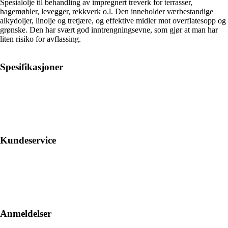
Spesialolje til behandling av impregnert treverk for terrasser,
hagemøbler, levegger, rekkverk o.l. Den inneholder værbestandige
alkydoljer, linolje og tretjære, og effektive midler mot overflatesopp og
grønske. Den har svært god inntrengningsevne, som gjør at man har
liten risiko for avflassing.
Spesifikasjoner
Kundeservice
Anmeldelser