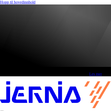
Hopp til hovedinnhold
Fri frakt over 800,-* | Klikk&hent 1 time | Retur i butikk
-
Les mer