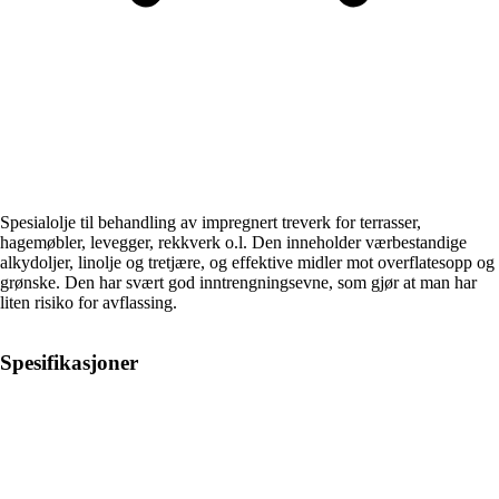
Spesialolje til behandling av impregnert treverk for terrasser,
hagemøbler, levegger, rekkverk o.l. Den inneholder værbestandige
alkydoljer, linolje og tretjære, og effektive midler mot overflatesopp og
grønske. Den har svært god inntrengningsevne, som gjør at man har
liten risiko for avflassing.
Spesifikasjoner