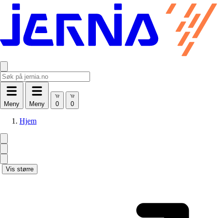
Meny
Meny
Hjem
Vis større