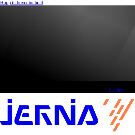
Hopp til hovedinnhold
Fri frakt over 800,-* | Klikk&hent 1 time | Retur i butikk
-
Les mer