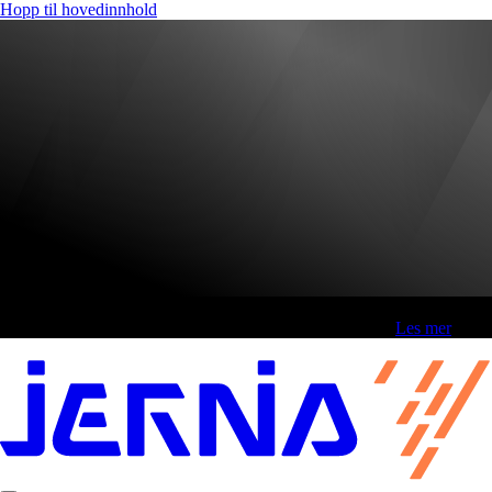
Hopp til hovedinnhold
Fri frakt over 800,-* | Klikk&hent 1 time | Retur i butikk
-
Les mer