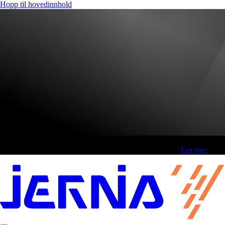
Hopp til hovedinnhold
Fri frakt over 800,-* | Klikk&hent 1 time | Retur i butikk
-
Les mer