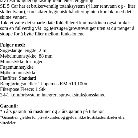
lav restfuktighet og rask tørketid etter rengjøring.
SE 5 Car har et brukervennlig totanksystem (4 liter rentvann og 4 liter
skittentvann), som sikrer hygienisk håndtering uten kontakt med det
skitne vannet.
Takket være det smarte flate foldefilteret kan maskinen også brukes
som en fullverdig våt- og tørrsuger/grovstøvsuger uten at du trenger å
stoppe for å bytte filter mellom funksjonene.
Følger med:
Sugeslange lengde: 2 m
Møbelmunnstykke: 88 mm
Munnstykke for fuger
Fugemunnstykke
Møbelmunnstykke
Flatfilter: Standard
Rengjøringsmidler: Tepperens RM 519,100ml
Filterpose Fleece: 1 Stk
2-i-1 komfortsystem: integrert sprayekstraksjonsslange
Garanti:
*5 års garanti på maskiner og 2 års garanti på tilbehør
*Garantien gjelder for privatkunder, og gjelder ikke frostskader, skader eller
slitedeler