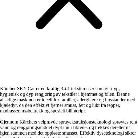
Kärcher SE 5 Car er en kraftig 3-i-1 tekstilrenser som gir dyp,
hygienisk og dyp rengjøring av tekstiler i hjemmet og bilen. Denne
allsidige maskinen er ideell for familier, allergikere og husstander med
kjæledyr, da den effektivt fjerner smuss, fett og lukt fra tepper,
madrasser, møbeltrekk og spesielt bilinteriør.
Gjennom Kärchers velprøvde sprayekstraksjonsteknologi sprøytes rent
vann og rengjøringsmiddel dypt inn i fibrene, og trekkes deretter ut
igjen sammen med det oppløste smusset. Effektiv dyseteknologi sikrer