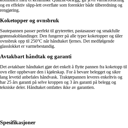
og en effektiv slipp-lett overflate som forenkler både tilberedning og
rengjøring.
Koketopper og ovnsbruk
Sautepannen passer perfekt til gryteretter, pastasauser og smakfulle
grønnsaksblandinger. Den fungerer på alle typer koketopper og tåler
ovnsbruk opp til 250°C når håndtaket fjernes. Det medfølgende
glasslokket er varmebestandig.
Avtakbart håndtak og garanti
Det avtakbare håndtaket gjør det enkelt å flytte pannen fra koketopp til
ovn eller oppbevare den i kjøleskap. For å bevare belegget og sikre
lang levetid anbefales håndvask. Traktørpannen leveres enkeltvis og
har 25 års garanti på selve kroppen og 3 års garanti på belegg og
tekniske deler. Håndtaket omfattes ikke av garantien.
Spesifikasjoner