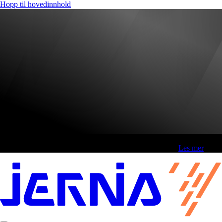
Hopp til hovedinnhold
Fri frakt over 800,-* | Klikk&hent 1 time | Retur i butikk
-
Les mer