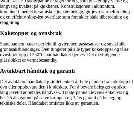
Woll D-Lite Traktørpanne er laget for deg som ønsker høy ytelse og
langvarig kvalitet på kjøkkenet. Konstruksjonen i aluminium,
kombinert med et keramiske Quazite-belegg, gir jevn varmefordeling
og en effektiv slipp-lett overflate som forenkler både tilberedning og
rengjøring.
Koketopper og ovnsbruk
Sautepannen passer perfekt til gryteretter, pastasauser og smakfulle
grønnsaksblandinger. Den fungerer på alle typer koketopper og tåler
ovnsbruk opp til 250°C når håndtaket fjernes. Det medfølgende
glasslokket er varmebestandig.
Avtakbart håndtak og garanti
Det avtakbare håndtaket gjør det enkelt å flytte pannen fra koketopp til
ovn eller oppbevare den i kjøleskap. For å bevare belegget og sikre
lang levetid anbefales håndvask. Traktørpannen leveres enkeltvis og
har 25 års garanti på selve kroppen og 3 års garanti på belegg og
tekniske deler. Håndtaket omfattes ikke av garantien.