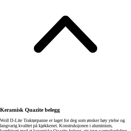
Keramisk Quazite belegg
Woll D-Lite Traktørpanne er laget for deg som ønsker høy ytelse og
langvarig kvalitet på kjøkkenet. Konstruksjonen i aluminium,
kombinert med et keramiske Quazite-belegg, gir jevn varmefordeling