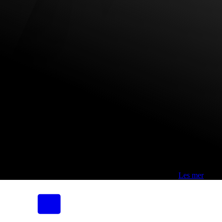
Fri frakt over 800,-* | Klikk&hent 1 time | Retur i butikk
-
Les mer