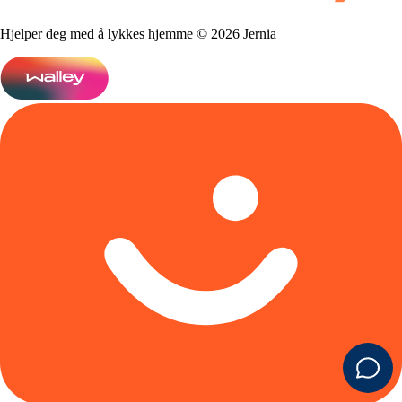
Hjelper deg med å lykkes hjemme © 2026 Jernia