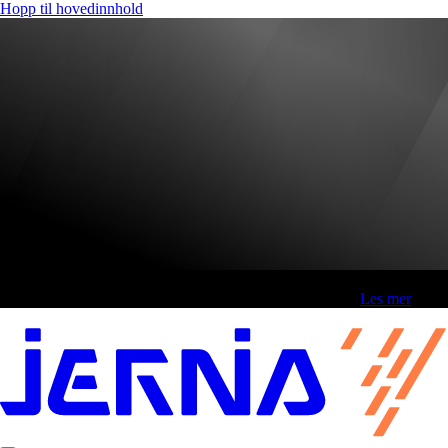
Hopp til hovedinnhold
Fri frakt over 800,-* | Klikk&hent 1 time | Retur i butikk
-
Les mer