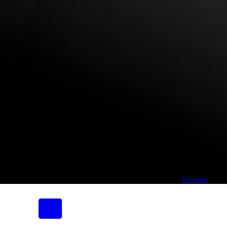
Fri frakt over 800,-* | Klikk&hent 1 time | Retur i butikk
-
Les mer